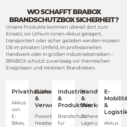
WO SCHAFFT BRABOX
BRANDSCHUTZBOX SICHERHEIT?
Unsere Produkte kommen überall dort zum
Einsatz, wo Lithium-Ionen-Akkus gelagert,
transportiert oder sicher geladen werden müssen.
Ob im privaten Umfeld, im professionellen
Handwerk oder in großen Industriebetrieben –
BRABOX schützt zuverlässig vor thermischen
Ereignissen und minimiert Brandrisiken.
Privathaushalte
Büro
Industrie
Handwerk
E-
&
&
&
Mobilit
Akkus
Verwaltung
Produktion
Werkstätten
&
von
Logisti
E-
Powerbanks,
Brandschutz
Sichere
Bikes,
Headsets,
für
Lagerung
Akkus