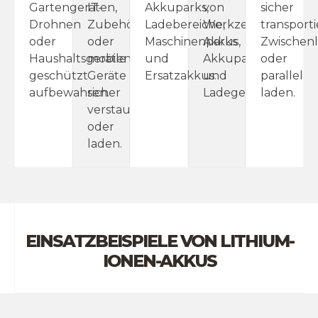
Gartengeräten,
IT-
Akkuparks,
von
sicher
Drohnen
Zubehör
Ladebereiche,
Werkzeug-
transporti
oder
oder
Maschinenparks
Akkus,
Zwischen
Haushaltsgeräten
mobile
und
Akkupacks
oder
geschützt
Geräte
Ersatzakkus.
und
parallel
aufbewahren.
sicher
Ladegeräten.
laden.
verstauen
oder
laden.
EINSATZBEISPIELE VON LITHIUM-
IONEN-AKKUS