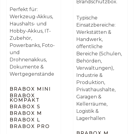
Brandschutzbox.
Perfekt für:
Werkzeug-Akkus,
Typische
Haushalts- und
Einsatzbereiche:
Hobby-Akkus, IT-
Werkstätten &
Zubehör,
Handwerk,
Powerbanks, Foto-
öffentliche
und
Bereiche (Schulen,
Drohnenakkus,
Behörden,
Dokumente &
Verwaltungen),
Wertgegenstände
Industrie &
Produktion,
BRABOX MINI
Privathaushalte,
BRABOX
Garagen &
KOMPAKT
Kellerräume,
BRABOX S
Logistik &
BRABOX M
Lagerhallen
BRABOX L
BRABOX PRO
BRABOX M