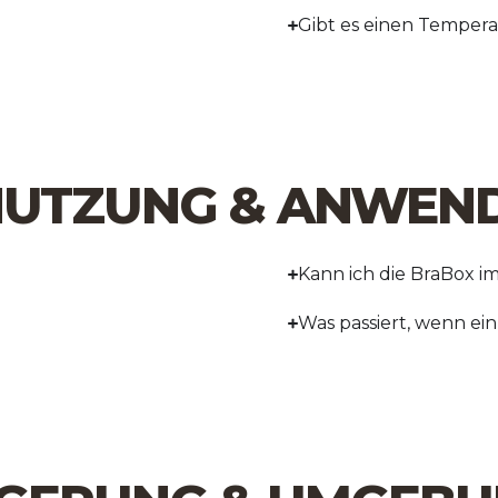
Gibt es einen Temperat
 NUTZUNG & ANWE
Kann ich die BraBox i
Was passiert, wenn ei