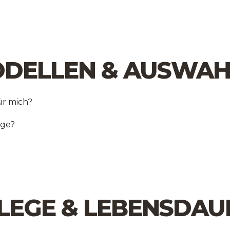
MODELLEN & AUSWAH
ür mich?
rge?
FLEGE & LEBENSDAU