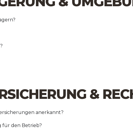
LAGERUNG & UMGEB
lagern?
n?
ERSICHERUNG & REC
Versicherungen anerkannt?
 für den Betrieb?